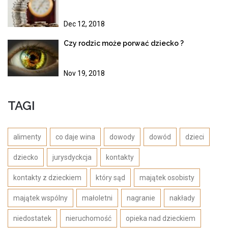
Dec 12, 2018
Czy rodzic może porwać dziecko ?
Nov 19, 2018
TAGI
alimenty
co daje wina
dowody
dowód
dzieci
dziecko
jurysdyckcja
kontakty
kontakty z dzieckiem
który sąd
majątek osobisty
majątek wspólny
małoletni
nagranie
nakłady
niedostatek
nieruchomość
opieka nad dzieckiem