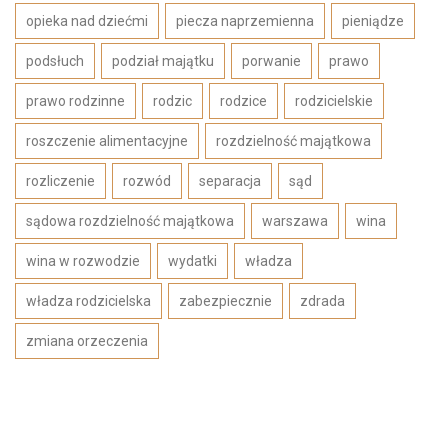
opieka nad dziećmi
piecza naprzemienna
pieniądze
podsłuch
podział majątku
porwanie
prawo
prawo rodzinne
rodzic
rodzice
rodzicielskie
roszczenie alimentacyjne
rozdzielność majątkowa
rozliczenie
rozwód
separacja
sąd
sądowa rozdzielność majątkowa
warszawa
wina
wina w rozwodzie
wydatki
władza
władza rodzicielska
zabezpiecznie
zdrada
zmiana orzeczenia