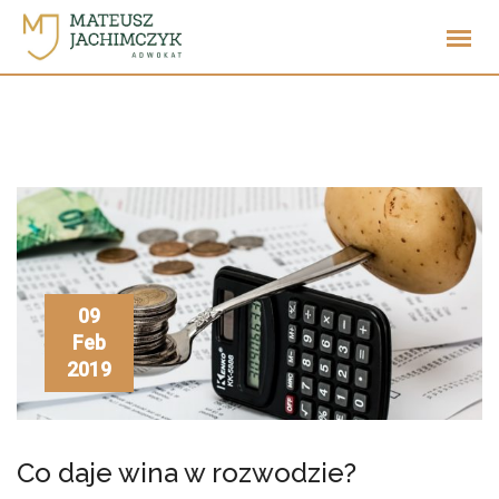
Skip
to
content
09
Feb
2019
Co daje wina w rozwodzie?