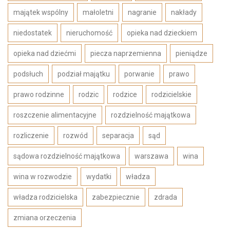
majątek wspólny
małoletni
nagranie
nakłady
niedostatek
nieruchomość
opieka nad dzieckiem
opieka nad dziećmi
piecza naprzemienna
pieniądze
podsłuch
podział majątku
porwanie
prawo
prawo rodzinne
rodzic
rodzice
rodzicielskie
roszczenie alimentacyjne
rozdzielność majątkowa
rozliczenie
rozwód
separacja
sąd
sądowa rozdzielność majątkowa
warszawa
wina
wina w rozwodzie
wydatki
władza
władza rodzicielska
zabezpiecznie
zdrada
zmiana orzeczenia