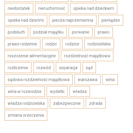
niedostatek
nieruchomość
opieka nad dzieckiem
opieka nad dziećmi
piecza naprzemienna
pieniądze
podsłuch
podział majątku
porwanie
prawo
prawo rodzinne
rodzic
rodzice
rodzicielskie
roszczenie alimentacyjne
rozdzielność majątkowa
rozliczenie
rozwód
separacja
sąd
sądowa rozdzielność majątkowa
warszawa
wina
wina w rozwodzie
wydatki
władza
władza rodzicielska
zabezpiecznie
zdrada
zmiana orzeczenia