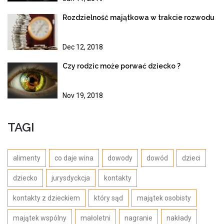
Rozdzielność majątkowa w trakcie rozwodu
Dec 12, 2018
Czy rodzic może porwać dziecko ?
Nov 19, 2018
TAGI
alimenty
co daje wina
dowody
dowód
dzieci
dziecko
jurysdyckcja
kontakty
kontakty z dzieckiem
który sąd
majątek osobisty
majątek wspólny
małoletni
nagranie
nakłady