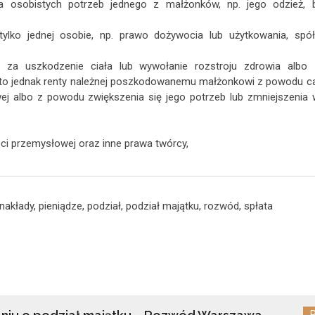
a osobistych potrzeb jednego z małżonków, np. jego odzież, bi
ylko jednej osobie, np. prawo dożywocia lub użytkowania, spół
 za uszkodzenie ciała lub wywołanie rozstroju zdrowia albo 
 to jednak renty należnej poszkodowanemu małżonkowi z powodu ca
wej albo z powodu zwiększenia się jego potrzeb lub zmniejszenia
ci przemysłowej oraz inne prawa twórcy,
nakłady
,
pieniądze
,
podział
,
podział majątku
,
rozwód
,
spłata
R