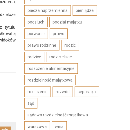
żuteria,
piecza naprzemienna
pieniądze
dzielcze
podsłuch
podział majątku
z tytułu
łkowitej
porwanie
prawo
 widoków
prawo rodzinne
rodzic
rodzice
rodzicielskie
roszczenie alimentacyjne
rozdzielność majątkowa
rozliczenie
rozwód
separacja
sąd
sądowa rozdzielność majątkowa
warszawa
wina
eply