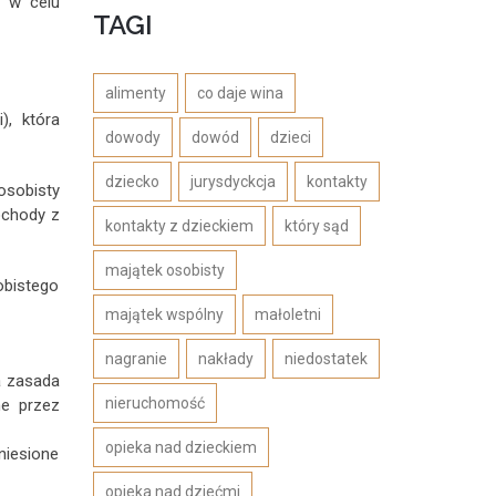
e w celu
TAGI
alimenty
co daje wina
), która
dowody
dowód
dzieci
dziecko
jurysdyckcja
kontakty
osobisty
ochody z
kontakty z dzieckiem
który sąd
majątek osobisty
obistego
majątek wspólny
małoletni
nagranie
nakłady
niedostatek
a zasada
nieruchomość
ne przez
opieka nad dzieckiem
niesione
opieka nad dziećmi