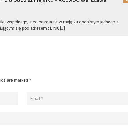
niu o podział majątku – Rozwód Warszawa
jątku wspólnego, a co pozostaje w majątku osobistym jednego z
ującym się pod adresem : LINK […]
elds are marked
*