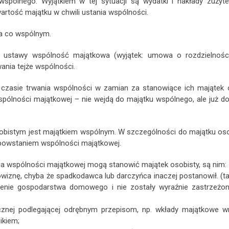
spólnego. Wyjątkiem w tej sytuacji są wydatki i nakłady zużyt
artość majątku w chwili ustania wspólności.
 a co wspólnym.
ustawy wspólność majątkowa (wyjątek: umowa o rozdzielności
ania tejże wspólności.
czasie trwania wspólności w zamian za stanowiące ich majątek 
ólności majątkowej – nie wejdą do majątku wspólnego, ale już d
sobistym jest majątkiem wspólnym. W szczególności do majątku os
d powstaniem wspólności majątkowej.
ia wspólności majątkowej mogą stanowić majątek osobisty, są nim:
rowiznę, chyba że spadkodawca lub darczyńca inaczej postanowił. (t
zenie gospodarstwa domowego i nie zostały wyraźnie zastrzeżo
cznej podlegającej odrębnym przepisom, np. wkłady majątkowe w
ikiem;