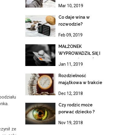
Mar 10, 2019
Co daje wina w
rozwodzie?
Feb 09, 2019
MAŁŻONEK
WYPROWADZIŁ SIĘ I
NIE MAM ŚRODKÓW
Jan 11, 2019
DO ŻYCIA
Rozdzielność
majątkowa w trakcie
rozwodu
Dec 12, 2018
podziału
onka.
Czy rodzic może
porwać dziecko ?
Nov 19, 2018
zynił ze